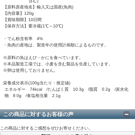
含む)
【原料原産地名】輸入又は国産(魚肉)
【内容量】120g
【賞味期限】10日間
【保存方法】要冷蔵(1℃～10℃)
・でん粉含有率 4%
・魚肉の産地は、製造年の使用計画順によるものです。
※原料の魚はえび・かにを食べています。
※本品製造工場では、小麦を含む製品を生産しています。
※卵は使用しておりません。
栄養成分表示(100g当たり・推定値)
エネルギー 74kcal /たんぱく質 10.3g /脂質 0.2g /炭水化
物 8.0g /食塩相当量 2.1g
この商品に対するお客様の声
この商品に対するご感想をぜひお寄せください。