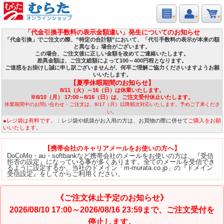
「代金引換手数料の表示金額違い」発生についてのお知らせ
「代金引換」でご注文の際、”特定の合計額”において、「代引手数料の表示が本来の額
と異なる」場合がございます。
この場合、ご注文後に正しい金額を改めてご連絡いたします。
差異金額は、ご注文総額によって100～400円程となります。
ご迷惑をお掛けし誠に申し訳ございませんが、何卒ご理解ご協力くださいますようお願
いいたします。
【夏季休暇期間のお知らせ】
8/11（火）～16（日）は休業いたします。
※8/10（月） 17:00～8/16（日）は、ご注文受付休止いたします。
休業期間中のお問い合わせ・ご注文は、8/17（月）以降順次対応いたします。予めご了承くださ
い。
●レジ袋は有料です。
：レジ袋や紙袋がお入用の方は、お買物の際に併せて
ご購入をお願
いいたします。
【携帯会社のキャリアメールをお使いの方へ】
DoCoMo・au・softbankなど携帯会社のメールをお使いの方は、『受信
拒否の設定』になっている事が多くあります。全てのメールを受信でき
るように設定するか、当社のドメイン「m-murata.co.jp」の『ドメイン
受信設定』をしてからご利用ください。
《ご注文休止予定のお知らせ》
2026/08/10 17:00～2026/08/16 23:59まで、ご注文受付を
停止します。