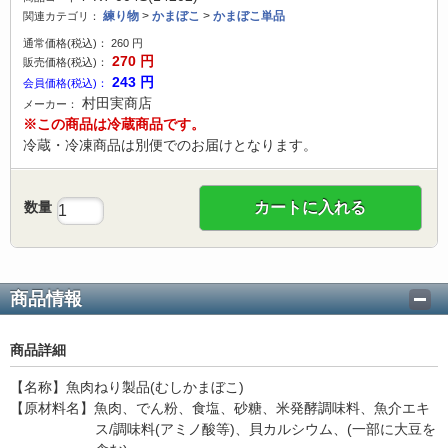
練り物
>
かまぼこ
>
かまぼこ単品
関連カテゴリ：
通常価格(税込)：
260
円
270
円
販売価格(税込)：
243
円
会員価格(税込)：
村田実商店
メーカー：
※この商品は
冷蔵商品
です。
冷蔵・冷凍商品は別便でのお届けとなります。
数量
カートに入れる
商品情報
商品詳細
【名称】魚肉ねり製品(むしかまぼこ)
【原材料名】魚肉、でん粉、食塩、砂糖、米発酵調味料、魚介エキ
ス/調味料(アミノ酸等)、貝カルシウム、(一部に大豆を